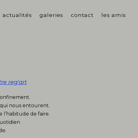
actualités
galeries
contact
les amis
autre reg'art
fragments de ville
ailleurs
re reg'art
confinement.
 qui nous entourent.
e l’habitude de faire.
uotidien
de.