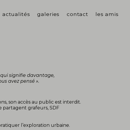
actualités
galeries
contact
les amis
autre reg'art
fragments de ville
ailleurs
E
ui signifie davantage,
ous avez pensé ».
ns, son accès au public est interdit.
se partagent grafeurs, SDF
pratiquer l’exploration urbaine.